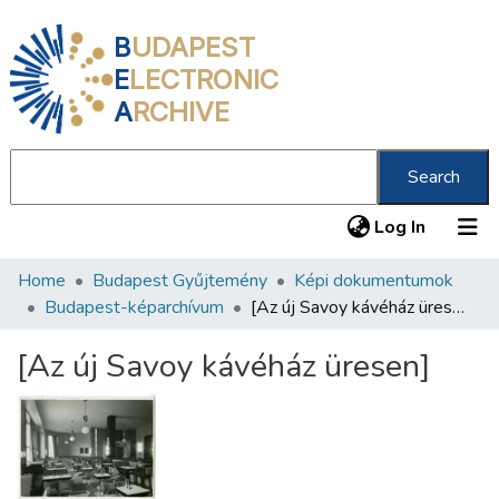
B
UDAPEST
E
LECTRONIC
A
RCHIVE
Search
(current
Log In
Home
Budapest Gyűjtemény
Képi dokumentumok
Communities & Collections
Budapest-képarchívum
[Az új Savoy kávéház üresen]
All of DSpace
[Az új Savoy kávéház üresen]
Statistics
About us