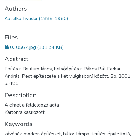
Authors
Kozelka Tivadar (1885-1980)
Files
030567.jpg
(131.84 KB)
Abstract
Építész: Beutum János, belsőépítész: Rákos Pál. Ferkai
András: Pest építészete a két világháború között. Bp. 2001.
p. 485.
Description
A címet a feldolgozó adta
Kartonra kasírozott
Keywords
kávéház
,
modern építészet
,
bútor
,
lámpa
,
terítés
,
épületfotó
,