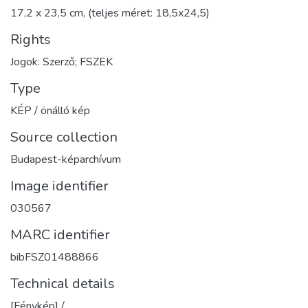
17,2 x 23,5 cm, (teljes méret: 18,5x24,5)
Rights
Jogok: Szerző; FSZEK
Type
KÉP / önálló kép
Source collection
Budapest-képarchívum
Image identifier
030567
MARC identifier
bibFSZ01488866
Technical details
[Fénykép] /