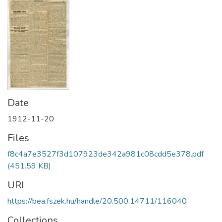
Date
1912-11-20
Files
f8c4a7e3527f3d107923de342a981c08cdd5e378.pdf
(451.59 KB)
URI
https://bea.fszek.hu/handle/20.500.14711/116040
Collections