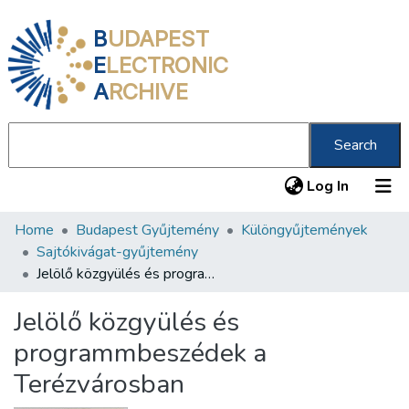
B
UDAPEST
E
LECTRONIC
A
RCHIVE
Search
(current
Log In
Home
Budapest Gyűjtemény
Különgyűjtemények
Communities & Collections
Sajtókivágat-gyűjtemény
All of DSpace
Jelölő közgyülés és programmbeszédek a Terézvárosban
Statistics
Jelölő közgyülés és
About us
programmbeszédek a
Terézvárosban