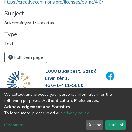
https://creativecommons.org/licenses/by-nc/4.0/
Subject
önkormányzati választás
Type
Text
Full item page
1088 Budapest, Szabó
Ervin tér 1.
+36-1-411-5000
info@fszek.hu
We collect and process your personal information for the
https://fszek.hu
following purposes:
Authentication, Preferences,
Acknowledgement and Statistics
.
To learn more, please read our
privacy policy
.
Customize
Decline
That's ok