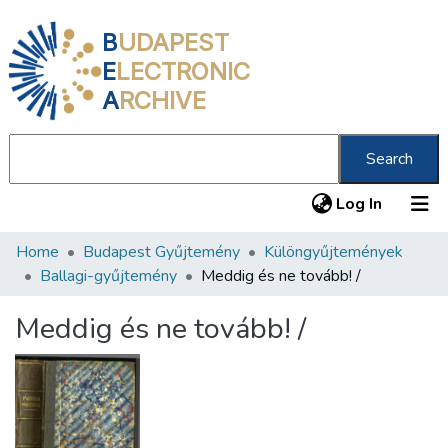
B
UDAPEST
E
LECTRONIC
A
RCHIVE
Search
(current
Log In
Home
Budapest Gyűjtemény
Különgyűjtemények
Communities & Collections
Ballagi-gyűjtemény
Meddig és ne tovább! /
All of DSpace
Meddig és ne tovább! /
Statistics
About us