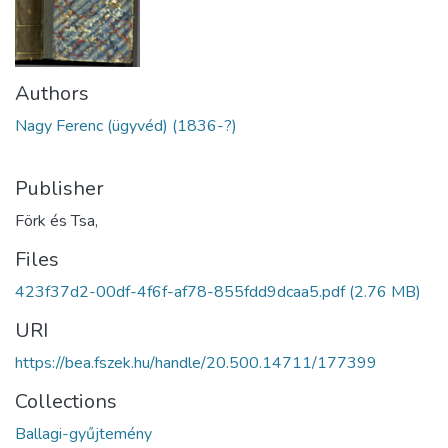
Authors
Nagy Ferenc (ügyvéd) (1836-?)
Publisher
Förk és Tsa,
Files
423f37d2-00df-4f6f-af78-855fdd9dcaa5.pdf
(2.76 MB)
URI
https://bea.fszek.hu/handle/20.500.14711/177399
Collections
Ballagi-gyűjtemény