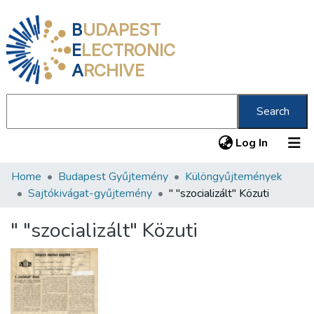
B
UDAPEST
E
LECTRONIC
A
RCHIVE
Search
(current
Log In
Home
Budapest Gyűjtemény
Különgyűjtemények
Communities & Collections
Sajtókivágat-gyűjtemény
" "szocializált" Közuti
All of DSpace
" "szocializált" Közuti
Statistics
About us