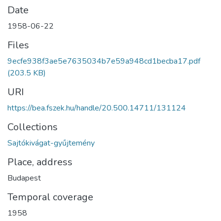
Date
1958-06-22
Files
9ecfe938f3ae5e7635034b7e59a948cd1becba17.pdf
(203.5 KB)
URI
https://bea.fszek.hu/handle/20.500.14711/131124
Collections
Sajtókivágat-gyűjtemény
Place, address
Budapest
Temporal coverage
1958