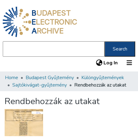
B
UDAPEST
E
LECTRONIC
A
RCHIVE
Search
(current
Log In
Home
Budapest Gyűjtemény
Különgyűjtemények
Communities & Collections
Sajtókivágat-gyűjtemény
Rendbehozzák az utakat
All of DSpace
Rendbehozzák az utakat
Statistics
About us