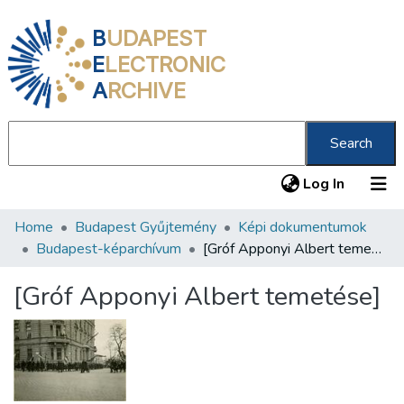
B
UDAPEST
E
LECTRONIC
A
RCHIVE
Search
(current
Log In
Home
Budapest Gyűjtemény
Képi dokumentumok
Communities & Collections
Budapest-képarchívum
[Gróf Apponyi Albert temetése]
All of DSpace
[Gróf Apponyi Albert temetése]
Statistics
About us