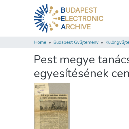
B
UDAPEST
E
LECTRONIC
A
RCHIVE
Home
Budapest Gyűjtemény
Különgyűjt
Pest megye tanács
egyesítésének ce