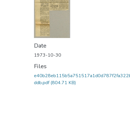
Date
1973-10-30
Files
e40b28eb115b5a751517a1d0d787f2fa322
ddb.pdf
(804.71 KB)