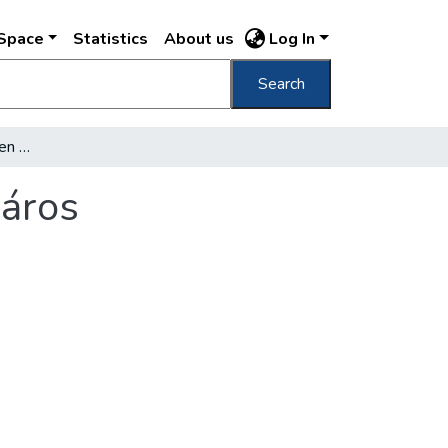
DSpace
Statistics
About us
Log In
Search
Pest megye tanácsülésen köszöntötte a főváros egyesítésének centenáriumát
város