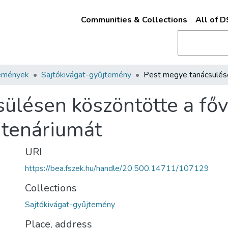
Communities & Collections
All of 
emények
Sajtókivágat-gyűjtemény
ülésen köszöntötte a fő
ntenáriumát
URI
https://bea.fszek.hu/handle/20.500.14711/107129
Collections
Sajtókivágat-gyűjtemény
Place, address