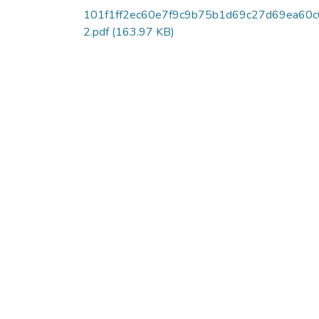
101f1ff2ec60e7f9c9b75b1d69c27d69ea60c
2.pdf
(163.97 KB)