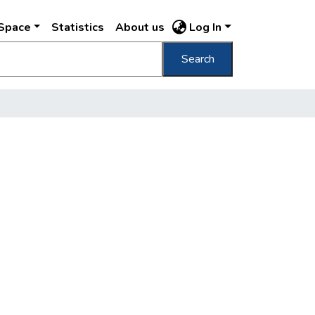
DSpace
Statistics
About us
Log In
Search