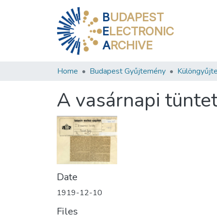
B
UDAPEST
E
LECTRONIC
A
RCHIVE
Home
Budapest Gyűjtemény
Különgyűjt
A vasárnapi tünte
Date
1919-12-10
Files