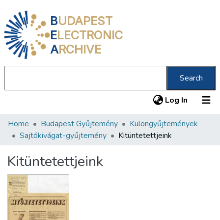
B
UDAPEST
E
LECTRONIC
A
RCHIVE
Search
(current
Log In
Home
Budapest Gyűjtemény
Különgyűjtemények
Communities & Collections
Sajtókivágat-gyűjtemény
Kitüntetettjeink
All of DSpace
Kitüntetettjeink
Statistics
About us