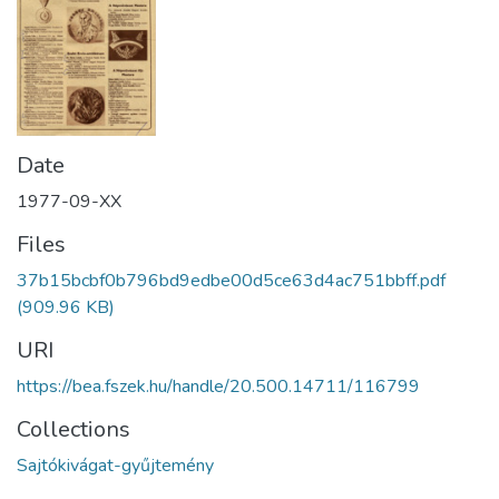
Date
1977-09-XX
Files
37b15bcbf0b796bd9edbe00d5ce63d4ac751bbff.pdf
(909.96 KB)
URI
https://bea.fszek.hu/handle/20.500.14711/116799
Collections
Sajtókivágat-gyűjtemény