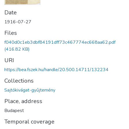
Date
1916-07-27
Files
f040d0c1eb3dbf84191dff73c467774ec668aa62.pdf
(416.82 KB)
URI
https://bea.fszek.hu/handle/20.500.14711/132234
Collections
Sajtókivágat-gyűjtemény
Place, address
Budapest
Temporal coverage