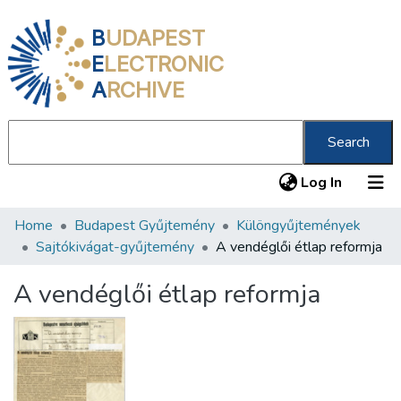
B
UDAPEST
E
LECTRONIC
A
RCHIVE
Search
(current
Log In
Home
Budapest Gyűjtemény
Különgyűjtemények
Communities & Collections
Sajtókivágat-gyűjtemény
A vendéglői étlap reformja
All of DSpace
A vendéglői étlap reformja
Statistics
About us