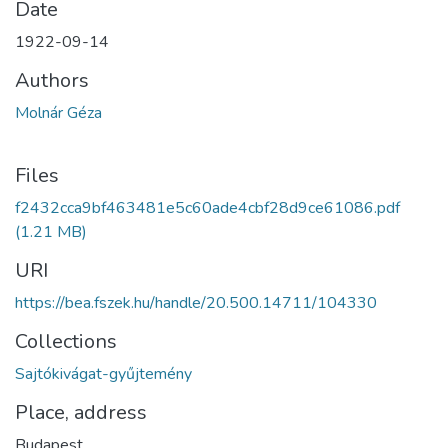
Date
1922-09-14
Authors
Molnár Géza
Files
f2432cca9bf463481e5c60ade4cbf28d9ce61086.pdf
(1.21 MB)
URI
https://bea.fszek.hu/handle/20.500.14711/104330
Collections
Sajtókivágat-gyűjtemény
Place, address
Budapest