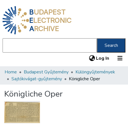
B
UDAPEST
E
LECTRONIC
A
RCHIVE
Search
(current
Log In
Home
Budapest Gyűjtemény
Különgyűjtemények
Communities & Collections
Sajtókivágat-gyűjtemény
Königliche Oper
All of DSpace
Königliche Oper
Statistics
About us