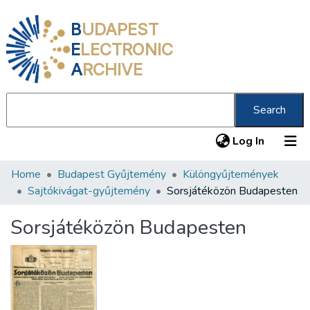
B
UDAPEST
E
LECTRONIC
A
RCHIVE
Search
(current
Log In
Home
Budapest Gyűjtemény
Különgyűjtemények
Communities & Collections
Sajtókivágat-gyűjtemény
Sorsjátéközön Budapesten
All of DSpace
Sorsjátéközön Budapesten
Statistics
About us