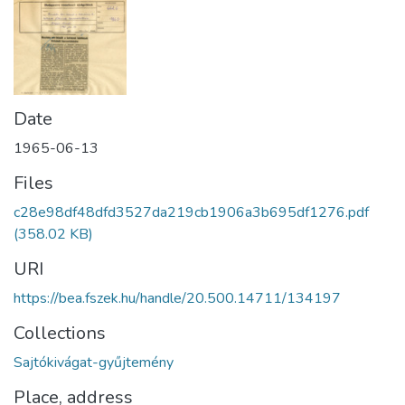
Date
1965-06-13
Files
c28e98df48dfd3527da219cb1906a3b695df1276.pdf
(358.02 KB)
URI
https://bea.fszek.hu/handle/20.500.14711/134197
Collections
Sajtókivágat-gyűjtemény
Place, address