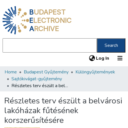
B
UDAPEST
E
LECTRONIC
A
RCHIVE
Search
(current
Log In
Home
Budapest Gyűjtemény
Különgyűjtemények
Communities & Collections
Sajtókivágat-gyűjtemény
All of DSpace
Részletes terv észült a belvárosi lakóházak fűtésének korszerűsítésére
Statistics
Részletes terv észült a belvárosi
About us
lakóházak fűtésének
korszerűsítésére