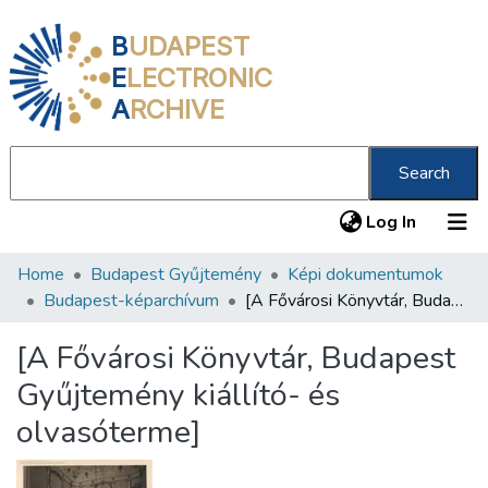
B
UDAPEST
E
LECTRONIC
A
RCHIVE
Search
(current
Log In
Home
Budapest Gyűjtemény
Képi dokumentumok
Communities & Collections
Budapest-képarchívum
[A Fővárosi Könyvtár, Budapest Gyűjtemény kiállító- és olvasóterme]
All of DSpace
[A Fővárosi Könyvtár, Budapest
Statistics
Gyűjtemény kiállító- és
About us
olvasóterme]