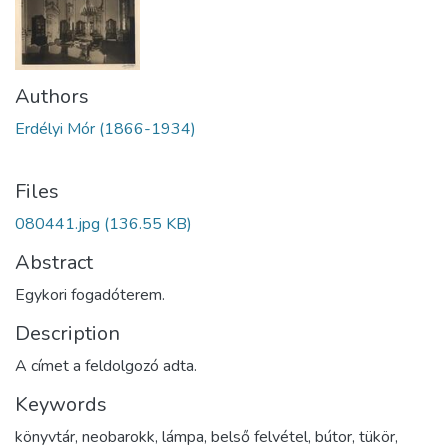
Authors
Erdélyi Mór (1866-1934)
Files
080441.jpg
(136.55 KB)
Abstract
Egykori fogadóterem.
Description
A címet a feldolgozó adta.
Keywords
könyvtár
,
neobarokk
,
lámpa
,
belső felvétel
,
bútor
,
tükör
,