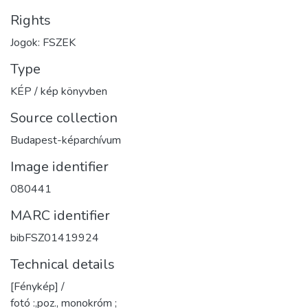
Rights
Jogok: FSZEK
Type
KÉP / kép könyvben
Source collection
Budapest-képarchívum
Image identifier
080441
MARC identifier
bibFSZ01419924
Technical details
[Fénykép] /
fotó :,poz., monokróm ;