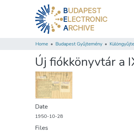
B
UDAPEST
E
LECTRONIC
A
RCHIVE
Home
Budapest Gyűjtemény
Különgyűjt
Új fiókkönyvtár a 
Date
1950-10-28
Files