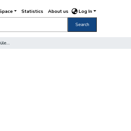
DSpace
Statistics
About us
Log In
Search
Új fiókkönyvtár a IX. Kerületben