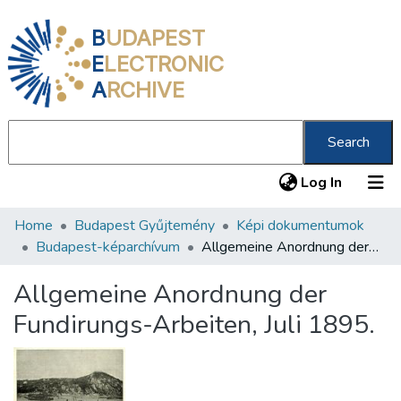
B
UDAPEST
E
LECTRONIC
A
RCHIVE
Search
(current
Log In
Home
Budapest Gyűjtemény
Képi dokumentumok
Communities & Collections
Budapest-képarchívum
Allgemeine Anordnung der Fundirungs-Arbeiten, Juli 1895.
All of DSpace
Allgemeine Anordnung der
Statistics
Fundirungs-Arbeiten, Juli 1895.
About us