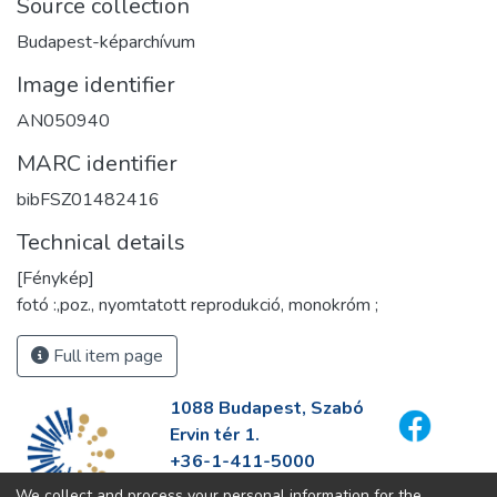
Source collection
Budapest-képarchívum
Image identifier
AN050940
MARC identifier
bibFSZ01482416
Technical details
[Fénykép]
fotó :,poz., nyomtatott reprodukció, monokróm ;
Full item page
1088 Budapest, Szabó
Ervin tér 1.
+36-1-411-5000
info@fszek.hu
We collect and process your personal information for the