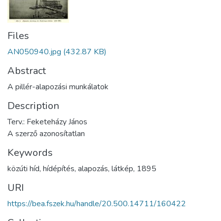
Files
AN050940.jpg
(432.87 KB)
Abstract
A pillér-alapozási munkálatok
Description
Terv.: Feketeházy János
A szerző azonosítatlan
Keywords
közúti híd
,
hídépítés
,
alapozás
,
látkép
,
1895
URI
https://bea.fszek.hu/handle/20.500.14711/160422