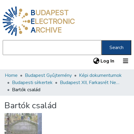
B
UDAPEST
E
LECTRONIC
A
RCHIVE
Search
(current
Log In
Home
Budapest Gyűjtemény
Képi dokumentumok
Communities & Collections
Budapesti sírkertek
Budapest XII, Farkasrét Neológ Zsidó Temető
All of DSpace
Bartók család
Statistics
Bartók család
About us