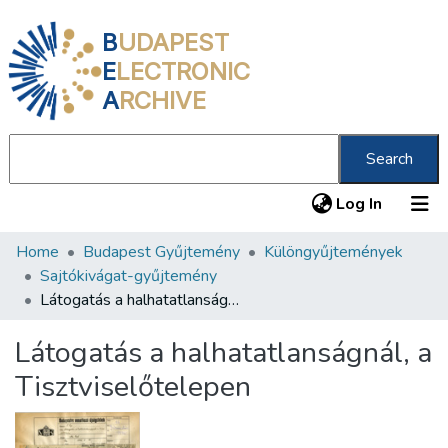
B
UDAPEST
E
LECTRONIC
A
RCHIVE
Search
(current
Log In
Home
Budapest Gyűjtemény
Különgyűjtemények
Communities & Collections
Sajtókivágat-gyűjtemény
All of DSpace
Látogatás a halhatatlanságnál, a Tisztviselőtelepen
Statistics
Látogatás a halhatatlanságnál, a
About us
Tisztviselőtelepen