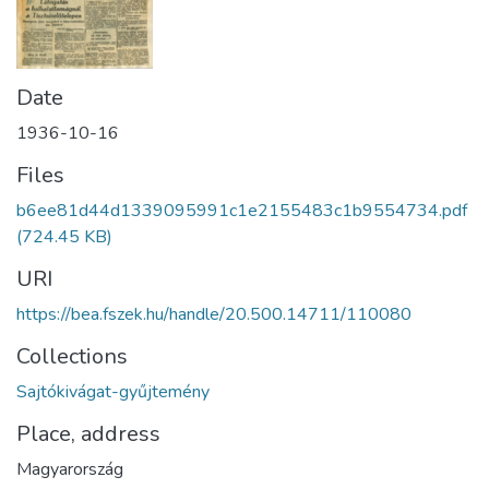
Date
1936-10-16
Files
b6ee81d44d1339095991c1e2155483c1b9554734.pdf
(724.45 KB)
URI
https://bea.fszek.hu/handle/20.500.14711/110080
Collections
Sajtókivágat-gyűjtemény
Place, address
Magyarország