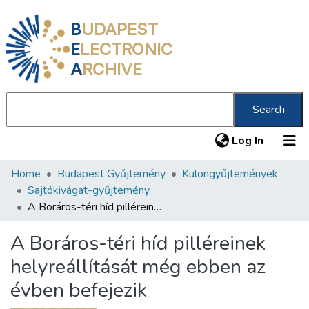
B
UDAPEST
E
LECTRONIC
A
RCHIVE
Search
(current
Log In
Home
Budapest Gyűjtemény
Különgyűjtemények
Communities & Collections
Sajtókivágat-gyűjtemény
All of DSpace
A Boráros-téri híd pilléreinek helyreállítását még ebben az évben befejezik
Statistics
A Boráros-téri híd pilléreinek
About us
helyreállítását még ebben az
évben befejezik