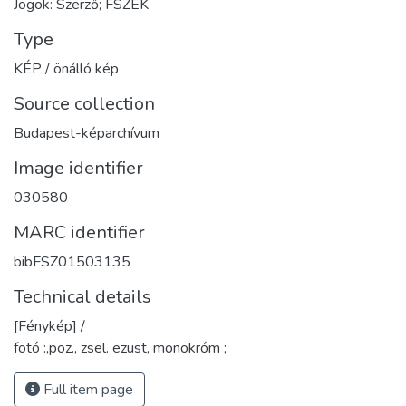
Jogok: Szerző; FSZEK
Type
KÉP / önálló kép
Source collection
Budapest-képarchívum
Image identifier
030580
MARC identifier
bibFSZ01503135
Technical details
[Fénykép] /
fotó :,poz., zsel. ezüst, monokróm ;
Full item page