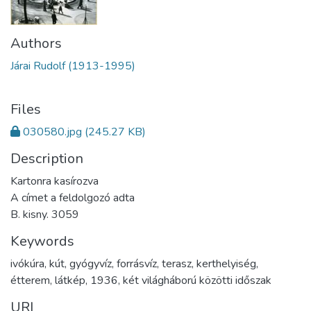
Authors
Járai Rudolf (1913-1995)
Files
030580.jpg
(245.27 KB)
Description
Kartonra kasírozva
A címet a feldolgozó adta
B. kisny. 3059
Keywords
ivókúra
,
kút
,
gyógyvíz
,
forrásvíz
,
terasz
,
kerthelyiség
,
étterem
,
látkép
,
1936
,
két világháború közötti időszak
URI