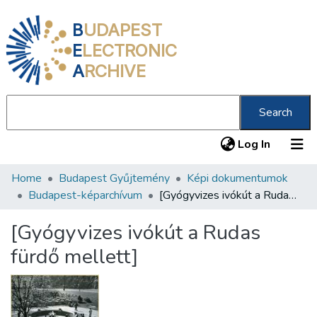
B
UDAPEST
E
LECTRONIC
A
RCHIVE
Search
(current
Log In
Home
Budapest Gyűjtemény
Képi dokumentumok
Communities & Collections
Budapest-képarchívum
[Gyógyvizes ivókút a Rudas fürdő mellett]
All of DSpace
[Gyógyvizes ivókút a Rudas
Statistics
fürdő mellett]
About us