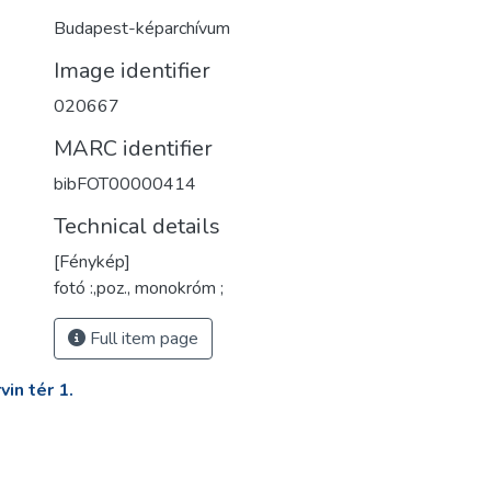
Budapest-képarchívum
Image identifier
020667
MARC identifier
bibFOT00000414
Technical details
[Fénykép]
fotó :,poz., monokróm ;
Full item page
in tér 1.