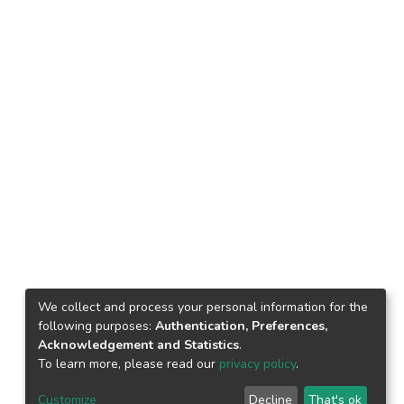
We collect and process your personal information for the
following purposes:
Authentication, Preferences,
Acknowledgement and Statistics
.
To learn more, please read our
privacy policy
.
Customize
Decline
That's ok