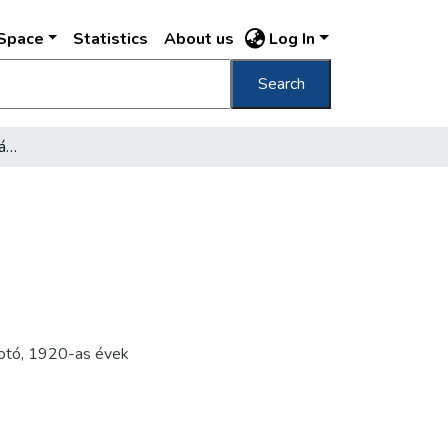
DSpace
Statistics
About us
Log In
Search
[Bazalt-kockakövek lerakása útépítésnél]
fotó
,
1920-as évek