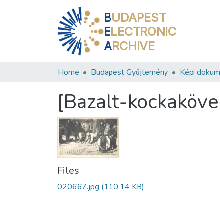
B
UDAPEST
E
LECTRONIC
A
RCHIVE
Home
Budapest Gyűjtemény
Képi doku
[Bazalt-kockaköve
Files
020667.jpg
(110.14 KB)