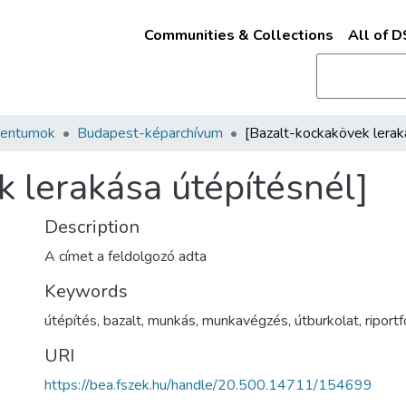
Communities & Collections
All of 
mentumok
Budapest-képarchívum
k lerakása útépítésnél]
Description
A címet a feldolgozó adta
Keywords
útépítés
,
bazalt
,
munkás
,
munkavégzés
,
útburkolat
,
riport
URI
https://bea.fszek.hu/handle/20.500.14711/154699