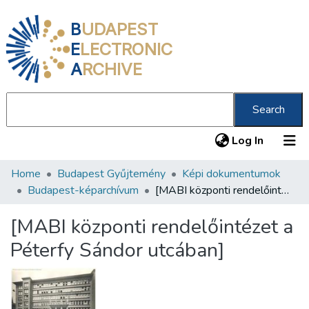
B
UDAPEST
E
LECTRONIC
A
RCHIVE
Search
(current
Log In
Home
Budapest Gyűjtemény
Képi dokumentumok
Communities & Collections
Budapest-képarchívum
[MABI központi rendelőintézet a Péterfy Sándor utcában]
All of DSpace
[MABI központi rendelőintézet a
Statistics
Péterfy Sándor utcában]
About us