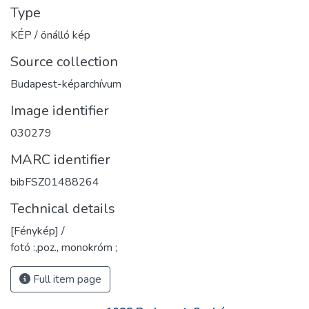
Type
KÉP / önálló kép
Source collection
Budapest-képarchívum
Image identifier
030279
MARC identifier
bibFSZ01488264
Technical details
[Fénykép] /
fotó :,poz., monokróm ;
Full item page