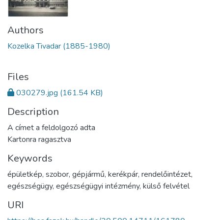
Authors
Kozelka Tivadar (1885-1980)
Files
030279.jpg
(161.54 KB)
Description
A címet a feldolgozó adta
Kartonra ragasztva
Keywords
épületkép
,
szobor
,
gépjármű
,
kerékpár
,
rendelőintézet
,
egészségügy
,
egészségügyi intézmény
,
külső felvétel
URI