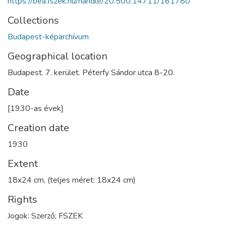
https://bea.fszek.hu/handle/20.500.14711/161780
Collections
Budapest-képarchívum
Geographical location
Budapest. 7. kerület. Péterfy Sándor utca 8-20.
Date
[1930-as évek]
Creation date
1930
Extent
18x24 cm, (teljes méret: 18x24 cm)
Rights
Jogok: Szerző; FSZEK