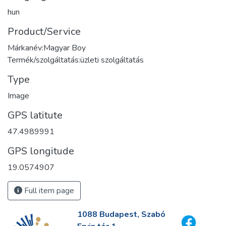
hun
Product/Service
Márkanév:Magyar Boy
Termék/szolgáltatás:üzleti szolgáltatás
Type
Image
GPS latitute
47.4989991
GPS longitude
19.0574907
Full item page
1088 Budapest, Szabó