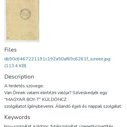
Files
db90c6467221191c192a50af69c6261f_screen.jpg
(113.4 KB)
Description
A hirdetés szövege:
Van Önnek valami elintézni valója? Szíveskedjék egy
"MAGYAR BOY-T" KÜLDÖNCZ
szolgálatot ígénybevenni. Állandó éjjeli és nappali szolgálat.
Keywords
boy-szolgálat
,
küldönc
,
futárszolgálat
,
üzenetközvetítés
,