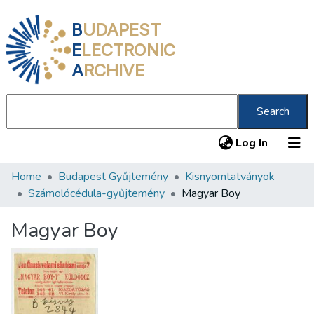
B
UDAPEST
E
LECTRONIC
A
RCHIVE
Search
(current
Log In
Home
Budapest Gyűjtemény
Kisnyomtatványok
Communities & Collections
Számolócédula-gyűjtemény
Magyar Boy
All of DSpace
Magyar Boy
Statistics
About us