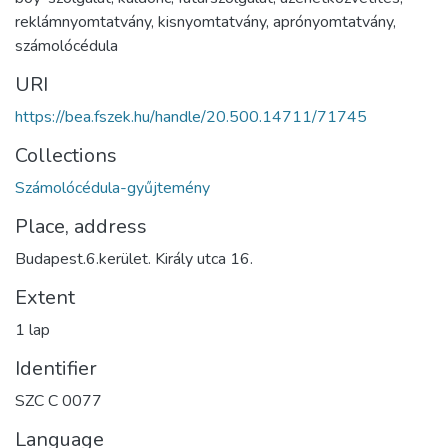
reklámnyomtatvány
,
kisnyomtatvány
,
aprónyomtatvány
,
számolócédula
URI
https://bea.fszek.hu/handle/20.500.14711/71745
Collections
Számolócédula-gyűjtemény
Place, address
Budapest.6.kerület. Király utca 16.
Extent
1 lap
Identifier
SZC C 0077
Language