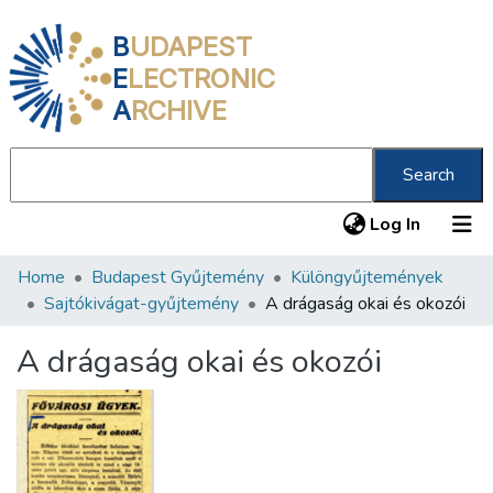
B
UDAPEST
E
LECTRONIC
A
RCHIVE
Search
(current
Log In
Home
Budapest Gyűjtemény
Különgyűjtemények
Communities & Collections
Sajtókivágat-gyűjtemény
A drágaság okai és okozói
All of DSpace
A drágaság okai és okozói
Statistics
About us