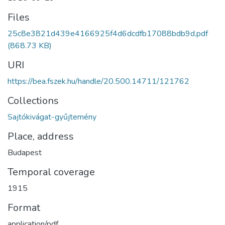
Files
25c8e3821d439e4166925f4d6dcdfb17088bdb9d.pdf
(868.73 KB)
URI
https://bea.fszek.hu/handle/20.500.14711/121762
Collections
Sajtókivágat-gyűjtemény
Place, address
Budapest
Temporal coverage
1915
Format
application/pdf