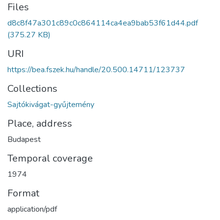
Files
d8c8f47a301c89c0c864114ca4ea9bab53f61d44.pdf
(375.27 KB)
URI
https://bea.fszek.hu/handle/20.500.14711/123737
Collections
Sajtókivágat-gyűjtemény
Place, address
Budapest
Temporal coverage
1974
Format
application/pdf