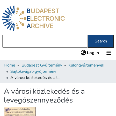
B
UDAPEST
E
LECTRONIC
A
RCHIVE
Search
(current
Log In
Home
Budapest Gyűjtemény
Különgyűjtemények
Communities & Collections
Sajtókivágat-gyűjtemény
All of DSpace
A városi közlekedés és a levegőszennyeződés
Statistics
A városi közlekedés és a
About us
levegőszennyeződés