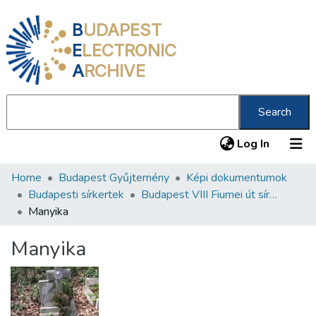
B
UDAPEST
E
LECTRONIC
A
RCHIVE
Search
(current
Log In
Home
Budapest Gyűjtemény
Képi dokumentumok
Communities & Collections
Budapesti sírkertek
Budapest VIII Fiumei út sírkert 2. rész
All of DSpace
Manyika
Statistics
Manyika
About us