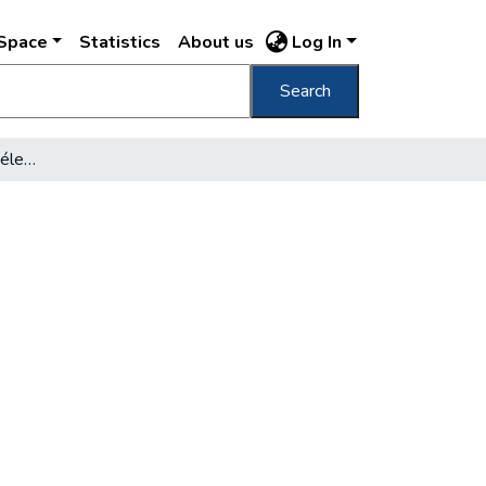
DSpace
Statistics
About us
Log In
Search
"Thália diadalma az előítéleteken"