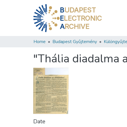
B
UDAPEST
E
LECTRONIC
A
RCHIVE
Home
Budapest Gyűjtemény
Különgyűjt
"Thália diadalma a
Date