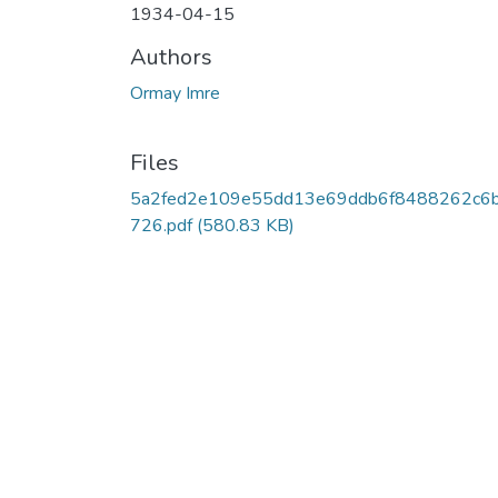
1934-04-15
Authors
Ormay Imre
Files
5a2fed2e109e55dd13e69ddb6f8488262c6
726.pdf
(580.83 KB)