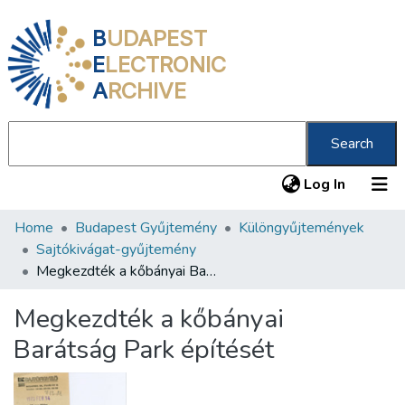
B
UDAPEST
E
LECTRONIC
A
RCHIVE
Search
(current
Log In
Home
Budapest Gyűjtemény
Különgyűjtemények
Communities & Collections
Sajtókivágat-gyűjtemény
All of DSpace
Megkezdték a kőbányai Barátság Park építését
Statistics
Megkezdték a kőbányai
About us
Barátság Park építését