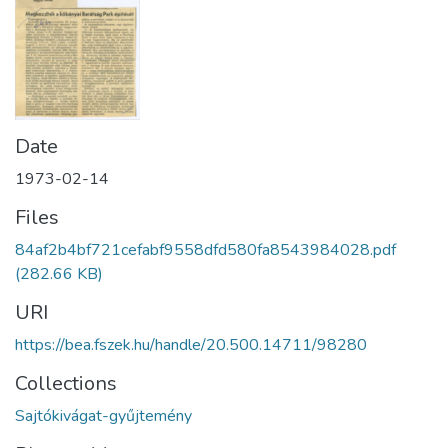
Date
1973-02-14
Files
84af2b4bf721cefabf9558dfd580fa8543984028.pdf
(282.66 KB)
URI
https://bea.fszek.hu/handle/20.500.14711/98280
Collections
Sajtókivágat-gyűjtemény