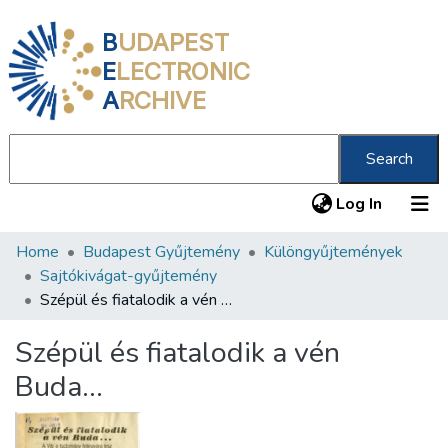
B
UDAPEST
E
LECTRONIC
A
RCHIVE
Search
(current
Log In
Home
Budapest Gyűjtemény
Különgyűjtemények
Communities & Collections
Sajtókivágat-gyűjtemény
All of DSpace
Szépül és fiatalodik a vén Buda…
Statistics
Szépül és fiatalodik a vén
About us
Buda…