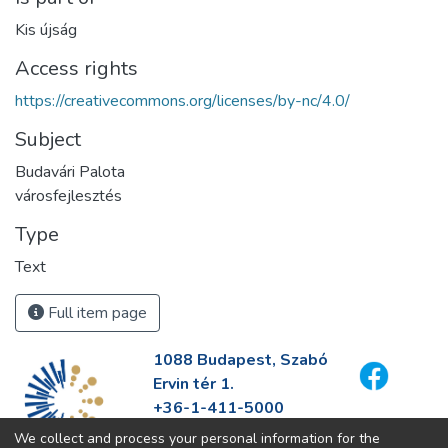
Kis újság
Access rights
https://creativecommons.org/licenses/by-nc/4.0/
Subject
Budavári Palota
városfejlesztés
Type
Text
Full item page
1088 Budapest, Szabó
Ervin tér 1.
+36-1-411-5000
info@fszek.hu
We collect and process your personal information for the