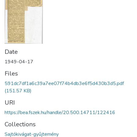
Date
1949-04-17
Files
591dc7df1a6c39a7ee07f74b4db3e6f5d430b3d5.pdf
(151.57 KB)
URI
https://bea.fszek.hu/handle/20.500.14711/122416
Collections
Sajtókivágat-gyűjtemény