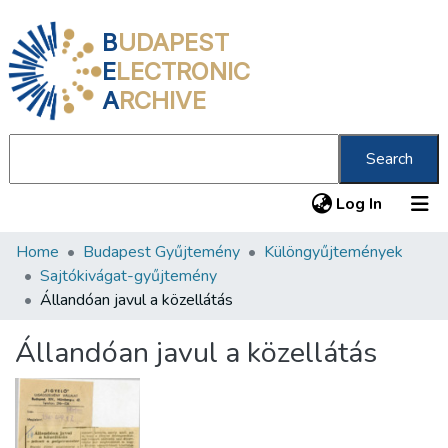
B
UDAPEST
E
LECTRONIC
A
RCHIVE
Search
(current
Log In
Home
Budapest Gyűjtemény
Különgyűjtemények
Communities & Collections
Sajtókivágat-gyűjtemény
All of DSpace
Állandóan javul a közellátás
Statistics
Állandóan javul a közellátás
About us