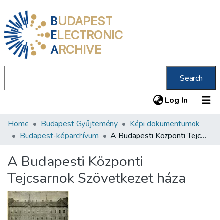
B
UDAPEST
E
LECTRONIC
A
RCHIVE
Search
(current
Log In
Home
Budapest Gyűjtemény
Képi dokumentumok
Communities & Collections
Budapest-képarchívum
A Budapesti Központi Tejcsarnok Szövetkezet háza
All of DSpace
A Budapesti Központi
Statistics
Tejcsarnok Szövetkezet háza
About us