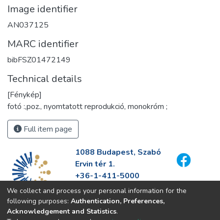
Image identifier
AN037125
MARC identifier
bibFSZ01472149
Technical details
[Fénykép]
fotó :,poz., nyomtatott reprodukció, monokróm ;
Full item page
1088 Budapest, Szabó
Ervin tér 1.
+36-1-411-5000
info@fszek.hu
We collect and process your personal information for the
https://fszek.hu
following purposes:
Authentication, Preferences,
Acknowledgement and Statistics
.