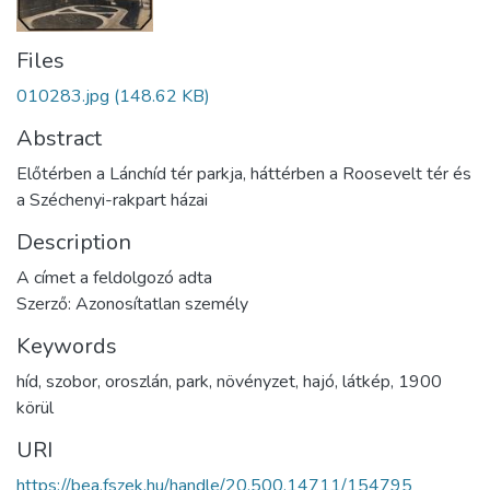
Files
010283.jpg
(148.62 KB)
Abstract
Előtérben a Lánchíd tér parkja, háttérben a Roosevelt tér és
a Széchenyi-rakpart házai
Description
A címet a feldolgozó adta
Szerző: Azonosítatlan személy
Keywords
híd
,
szobor
,
oroszlán
,
park
,
növényzet
,
hajó
,
látkép
,
1900
körül
URI
https://bea.fszek.hu/handle/20.500.14711/154795