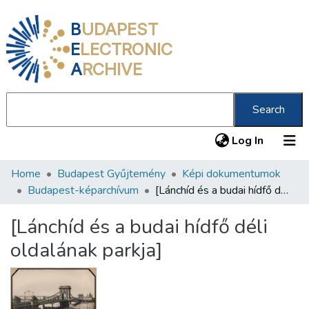
B
UDAPEST
E
LECTRONIC
A
RCHIVE
Search
(current
Log In
Home
Budapest Gyűjtemény
Képi dokumentumok
Communities & Collections
Budapest-képarchívum
[Lánchíd és a budai hídfő déli oldalának parkja]
All of DSpace
[Lánchíd és a budai hídfő déli
Statistics
oldalának parkja]
About us