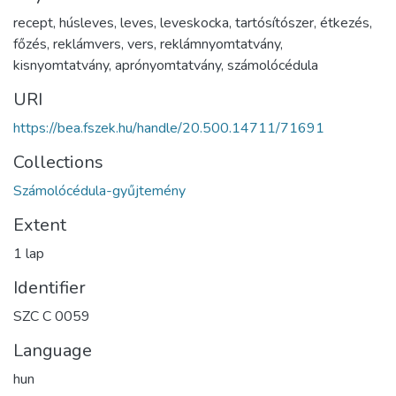
recept
,
húsleves
,
leves
,
leveskocka
,
tartósítószer
,
étkezés
,
főzés
,
reklámvers
,
vers
,
reklámnyomtatvány
,
kisnyomtatvány
,
aprónyomtatvány
,
számolócédula
URI
https://bea.fszek.hu/handle/20.500.14711/71691
Collections
Számolócédula-gyűjtemény
Extent
1 lap
Identifier
SZC C 0059
Language
hun