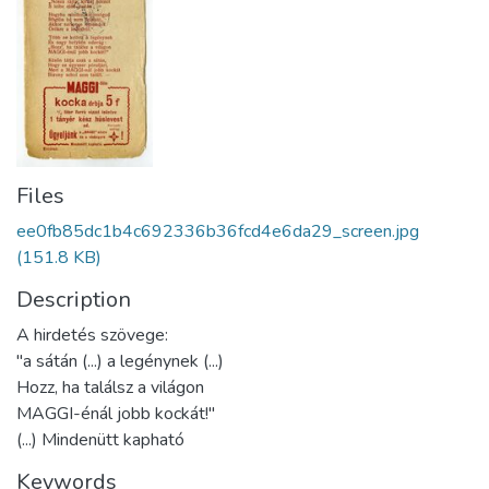
Files
ee0fb85dc1b4c692336b36fcd4e6da29_screen.jpg
(151.8 KB)
Description
A hirdetés szövege:
"a sátán (...) a legénynek (...)
Hozz, ha találsz a világon
MAGGI-énál jobb kockát!"
(...) Mindenütt kapható
Keywords