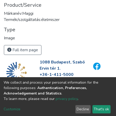
Product/Service
Márkanév:Maggi
Termék/szolgáltatás:élelmiszer
Type
Image
Full item page
1088 Budapest, Szabó
Ervin tér 1.
+36-1-411-5000
info@fszek.hu
We collect and process your personal information for the
https://fszek.hu
following purposes:
Authentication, Preferences,
Acknowledgement and Statistics
.
To learn more, please read our
privacy policy
.
Customize
Decline
That's ok