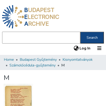
B
UDAPEST
E
LECTRONIC
A
RCHIVE
Search
(current
Log In
Home
Budapest Gyűjtemény
Kisnyomtatványok
Communities & Collections
Számolócédula-gyűjtemény
M
All of DSpace
M
Statistics
About us