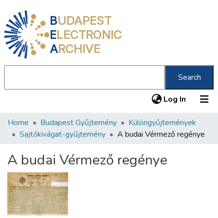
B
UDAPEST
E
LECTRONIC
A
RCHIVE
Search
(current
Log In
Home
Budapest Gyűjtemény
Különgyűjtemények
Communities & Collections
Sajtókivágat-gyűjtemény
A budai Vérmező regénye
All of DSpace
A budai Vérmező regénye
Statistics
About us