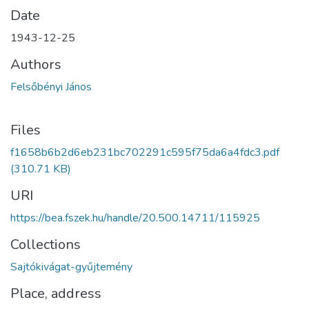
Date
1943-12-25
Authors
Felsőbényi János
Files
f1658b6b2d6eb231bc702291c595f75da6a4fdc3.pdf
(310.71 KB)
URI
https://bea.fszek.hu/handle/20.500.14711/115925
Collections
Sajtókivágat-gyűjtemény
Place, address