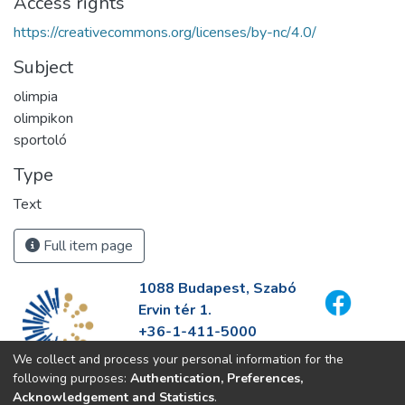
Access rights
https://creativecommons.org/licenses/by-nc/4.0/
Subject
olimpia
olimpikon
sportoló
Type
Text
Full item page
1088 Budapest, Szabó
Ervin tér 1.
+36-1-411-5000
info@fszek.hu
We collect and process your personal information for the
https://fszek.hu
following purposes:
Authentication, Preferences,
Acknowledgement and Statistics
.