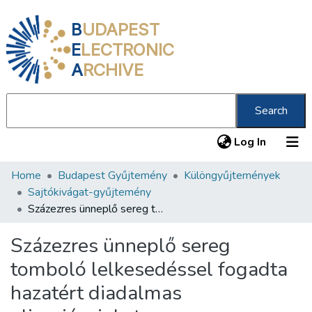
B
UDAPEST
E
LECTRONIC
A
RCHIVE
Search
(current
Log In
Home
Budapest Gyűjtemény
Különgyűjtemények
Communities & Collections
Sajtókivágat-gyűjtemény
All of DSpace
Százezres ünneplő sereg tomboló lelkesedéssel fogadta hazatért diadalmas olimpiásainkat
Statistics
Százezres ünneplő sereg
About us
tomboló lelkesedéssel fogadta
hazatért diadalmas