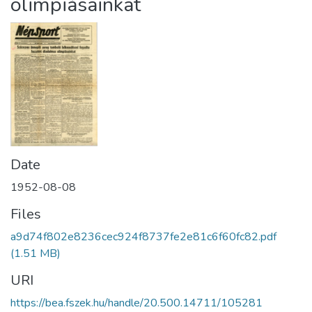
olimpiásainkat
Date
1952-08-08
Files
a9d74f802e8236cec924f8737fe2e81c6f60fc82.pdf
(1.51 MB)
URI
https://bea.fszek.hu/handle/20.500.14711/105281