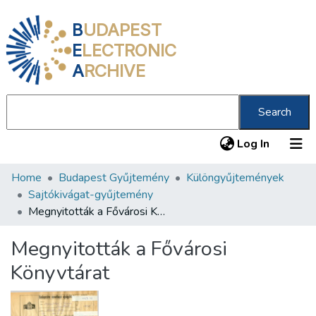
B
UDAPEST
E
LECTRONIC
A
RCHIVE
Search
(current
Log In
Home
Budapest Gyűjtemény
Különgyűjtemények
Communities & Collections
Sajtókivágat-gyűjtemény
All of DSpace
Megnyitották a Fővárosi Könyvtárat
Statistics
Megnyitották a Fővárosi
About us
Könyvtárat