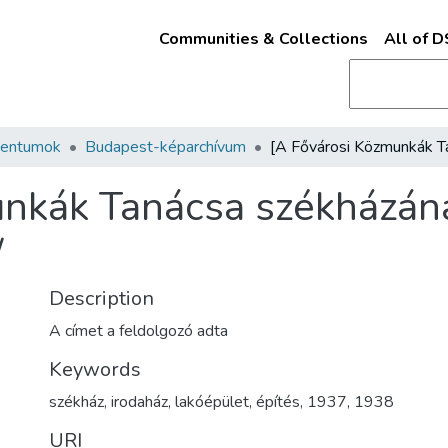
Communities & Collections
All of 
mentumok
Budapest-képarchívum
nkák Tanácsa székházána
/
Description
A címet a feldolgozó adta
Keywords
székház
,
irodaház
,
lakóépület
,
építés
,
1937
,
1938
URI