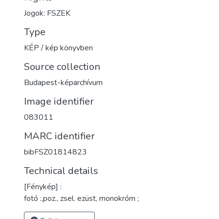
Jogok: FSZEK
Type
KÉP / kép könyvben
Source collection
Budapest-képarchívum
Image identifier
083011
MARC identifier
bibFSZ01814823
Technical details
[Fénykép] :
fotó :,poz., zsel. ezüst, monokróm ;