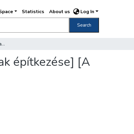
DSpace
Statistics
About us
Log In
Search
[A Fővárosi Közmunkák Tanácsa székházának építkezése] [A kapuív zsaluzása] /
k építkezése] [A