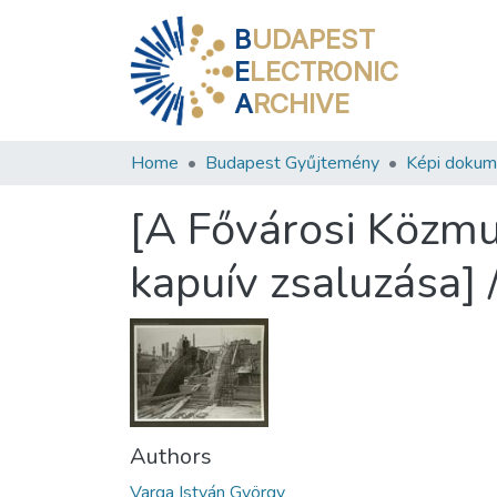
B
UDAPEST
E
LECTRONIC
A
RCHIVE
Home
Budapest Gyűjtemény
Képi doku
[A Fővárosi Közmu
kapuív zsaluzása] 
Authors
Varga István György