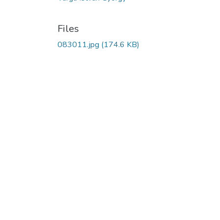
Files
083011.jpg
(174.6 KB)