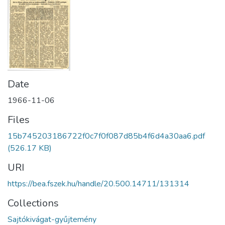
Date
1966-11-06
Files
15b745203186722f0c7f0f087d85b4f6d4a30aa6.pdf
(526.17 KB)
URI
https://bea.fszek.hu/handle/20.500.14711/131314
Collections
Sajtókivágat-gyűjtemény