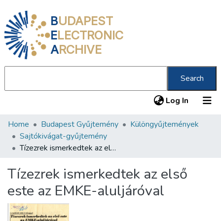
B
UDAPEST
E
LECTRONIC
A
RCHIVE
Search
(current
Log In
Home
Budapest Gyűjtemény
Különgyűjtemények
Communities & Collections
Sajtókivágat-gyűjtemény
All of DSpace
Tízezrek ismerkedtek az első este az EMKE-aluljáróval
Statistics
Tízezrek ismerkedtek az első
About us
este az EMKE-aluljáróval