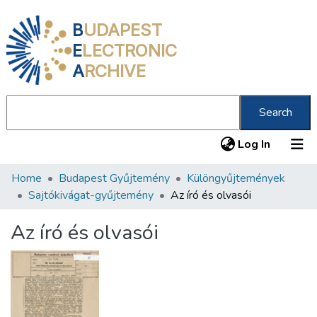
B
UDAPEST
E
LECTRONIC
A
RCHIVE
Search
(current
Log In
Home
Budapest Gyűjtemény
Különgyűjtemények
Communities & Collections
Sajtókivágat-gyűjtemény
Az író és olvasói
All of DSpace
Az író és olvasói
Statistics
About us