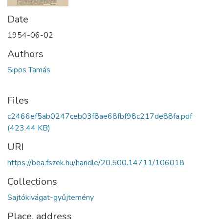
Date
1954-06-02
Authors
Sipos Tamás
Files
c2466ef5ab0247ceb03f8ae68fbf98c217de88fa.pdf
(423.44 KB)
URI
https://bea.fszek.hu/handle/20.500.14711/106018
Collections
Sajtókivágat-gyűjtemény
Place, address