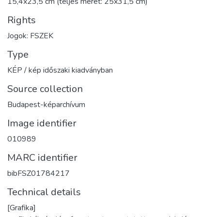
15,4x23,5 cm (teljes méret: 25x31,5 cm)
Rights
Jogok: FSZEK
Type
KÉP / kép időszaki kiadványban
Source collection
Budapest-képarchívum
Image identifier
010989
MARC identifier
bibFSZ01784217
Technical details
[Grafika]