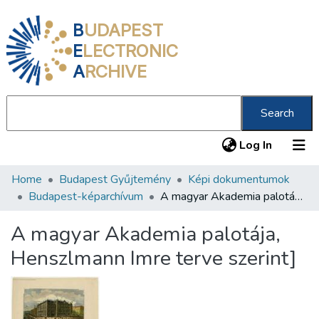
B
UDAPEST
E
LECTRONIC
A
RCHIVE
Search
(current
Log In
Home
Budapest Gyűjtemény
Képi dokumentumok
Communities & Collections
Budapest-képarchívum
A magyar Akademia palotája, Henszlmann Imre terve szerint]
All of DSpace
A magyar Akademia palotája,
Statistics
Henszlmann Imre terve szerint]
About us