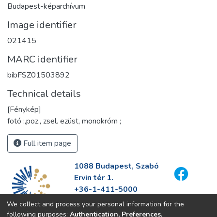
Budapest-képarchívum
Image identifier
021415
MARC identifier
bibFSZ01503892
Technical details
[Fénykép]
fotó :,poz., zsel. ezüst, monokróm ;
Full item page
1088 Budapest, Szabó
Ervin tér 1.
+36-1-411-5000
info@fszek.hu
We collect and process your personal information for the
https://fszek.hu
following purposes:
Authentication, Preferences,