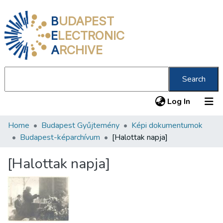
B
UDAPEST
E
LECTRONIC
A
RCHIVE
Search
(current
Log In
Home
Budapest Gyűjtemény
Képi dokumentumok
Communities & Collections
Budapest-képarchívum
[Halottak napja]
All of DSpace
[Halottak napja]
Statistics
About us