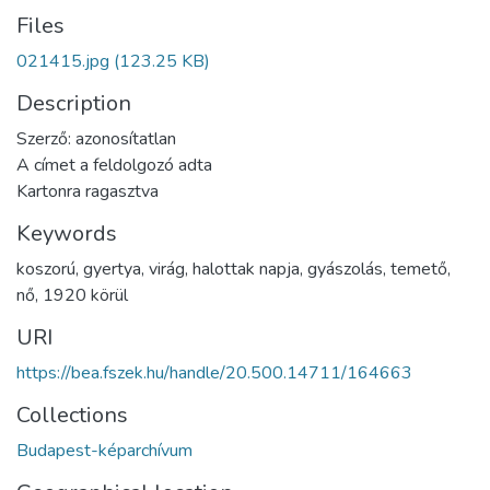
Files
021415.jpg
(123.25 KB)
Description
Szerző: azonosítatlan
A címet a feldolgozó adta
Kartonra ragasztva
Keywords
koszorú
,
gyertya
,
virág
,
halottak napja
,
gyászolás
,
temető
,
nő
,
1920 körül
URI
https://bea.fszek.hu/handle/20.500.14711/164663
Collections
Budapest-képarchívum