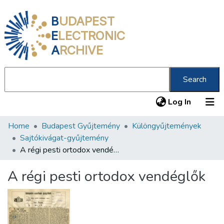
B
UDAPEST
E
LECTRONIC
A
RCHIVE
Search
(current
Log In
Home
Budapest Gyűjtemény
Különgyűjtemények
Communities & Collections
Sajtókivágat-gyűjtemény
All of DSpace
A régi pesti ortodox vendéglők
Statistics
A régi pesti ortodox vendéglők
About us