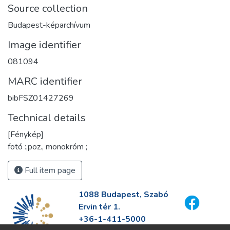
Source collection
Budapest-képarchívum
Image identifier
081094
MARC identifier
bibFSZ01427269
Technical details
[Fénykép]
fotó :,poz., monokróm ;
Full item page
1088 Budapest, Szabó
Ervin tér 1.
+36-1-411-5000