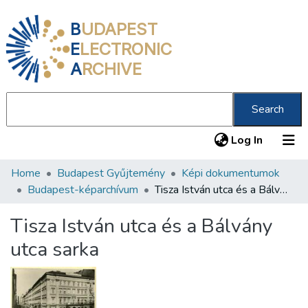
B
UDAPEST
E
LECTRONIC
A
RCHIVE
Search
(current
Log In
Home
Budapest Gyűjtemény
Képi dokumentumok
Communities & Collections
Budapest-képarchívum
Tisza István utca és a Bálvány utca sarka
All of DSpace
Tisza István utca és a Bálvány
Statistics
utca sarka
About us