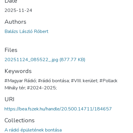
Date
2025-11-24
Authors
Balázs László Róbert
Files
20251124_085522_.jpg
(877.77 KB)
Keywords
#Magyar Rádió; #rádió bontása; #VIII. kerület; #Pollack
Mihály tér; #2024-2025;
URI
https://bea.fszek.hu/handle/20.500.14711/184657
Collections
A rádió épületének bontása