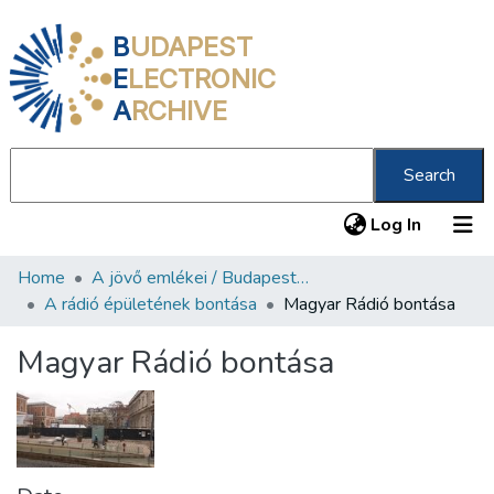
B
UDAPEST
E
LECTRONIC
A
RCHIVE
Search
(current
Log In
Home
A jövő emlékei / Budapest ma
Communities & Collections
A rádió épületének bontása
Magyar Rádió bontása
All of DSpace
Magyar Rádió bontása
Statistics
About us