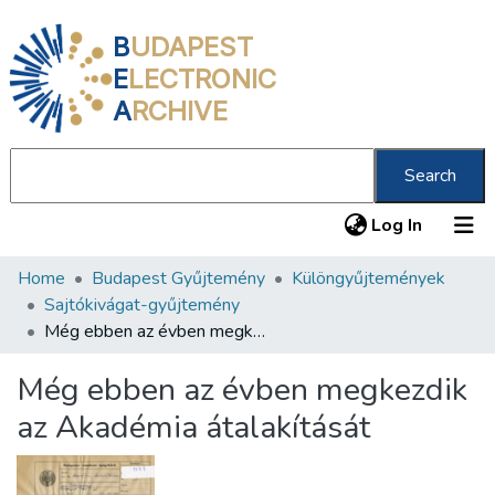
B
UDAPEST
E
LECTRONIC
A
RCHIVE
Search
(current
Log In
Home
Budapest Gyűjtemény
Különgyűjtemények
Communities & Collections
Sajtókivágat-gyűjtemény
All of DSpace
Még ebben az évben megkezdik az Akadémia átalakítását
Statistics
Még ebben az évben megkezdik
About us
az Akadémia átalakítását