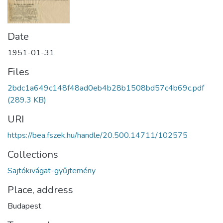
Date
1951-01-31
Files
2bdc1a649c148f48ad0eb4b28b1508bd57c4b69c.pdf
(289.3 KB)
URI
https://bea.fszek.hu/handle/20.500.14711/102575
Collections
Sajtókivágat-gyűjtemény
Place, address
Budapest