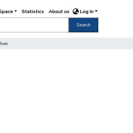
DSpace
Statistics
About us
Log In
Search
évei