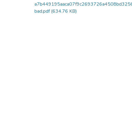
a7b449195aaca07f9c2693726a4508bd325
bad.pdf
(634.76 KB)