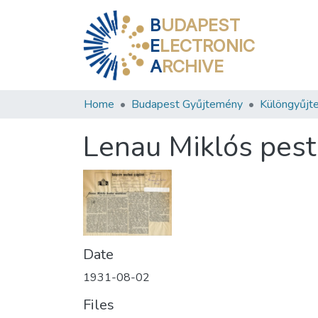
B
UDAPEST
E
LECTRONIC
A
RCHIVE
Home
Budapest Gyűjtemény
Különgyűjt
Lenau Miklós pesti
Date
1931-08-02
Files