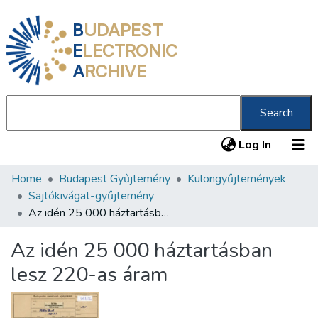
B
UDAPEST
E
LECTRONIC
A
RCHIVE
Search
(current
Log In
Home
Budapest Gyűjtemény
Különgyűjtemények
Communities & Collections
Sajtókivágat-gyűjtemény
All of DSpace
Az idén 25 000 háztartásban lesz 220-as áram
Statistics
Az idén 25 000 háztartásban
About us
lesz 220-as áram