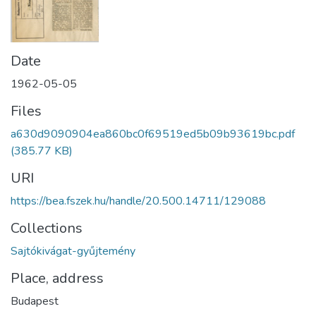
Date
1962-05-05
Files
a630d9090904ea860bc0f69519ed5b09b93619bc.pdf
(385.77 KB)
URI
https://bea.fszek.hu/handle/20.500.14711/129088
Collections
Sajtókivágat-gyűjtemény
Place, address
Budapest