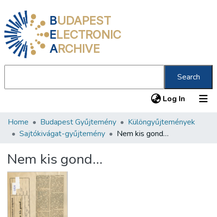
B
UDAPEST
E
LECTRONIC
A
RCHIVE
Search
(current
Log In
Home
Budapest Gyűjtemény
Különgyűjtemények
Communities & Collections
Sajtókivágat-gyűjtemény
Nem kis gond…
All of DSpace
Nem kis gond…
Statistics
About us