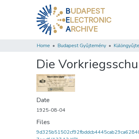
B
UDAPEST
E
LECTRONIC
A
RCHIVE
Home
Budapest Gyűjtemény
Különgyűjt
Die Vorkriegsschu
Date
1925-08-04
Files
9d325b51502cf92fbddcb4445cab29ca6284