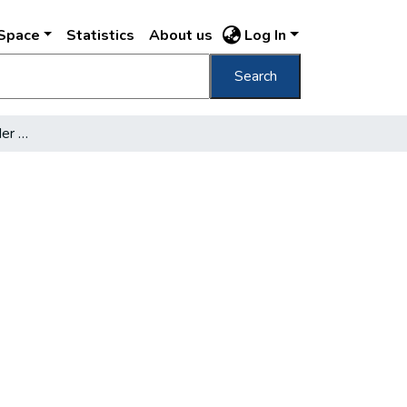
DSpace
Statistics
About us
Log In
Search
Die Vorkriegsschulden der Stadt Budapest