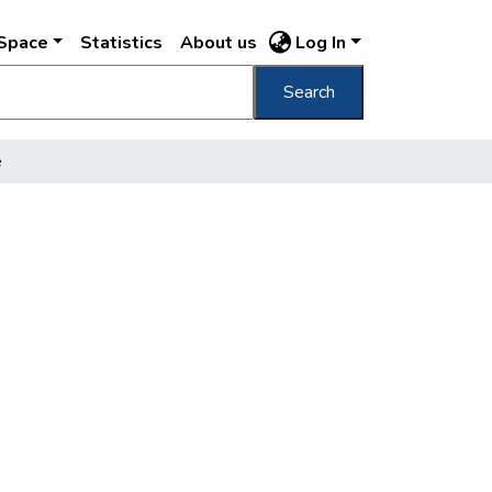
DSpace
Statistics
About us
Log In
Search
e