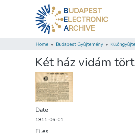
B
UDAPEST
E
LECTRONIC
A
RCHIVE
Home
Budapest Gyűjtemény
Különgyűjt
Két ház vidám tör
Date
1911-06-01
Files