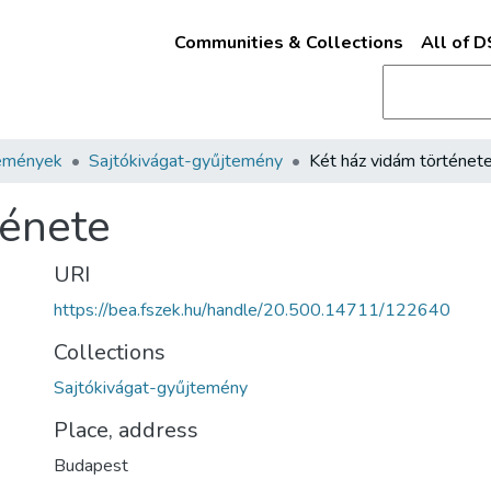
Communities & Collections
All of 
emények
Sajtókivágat-gyűjtemény
Két ház vidám történet
ténete
URI
https://bea.fszek.hu/handle/20.500.14711/122640
Collections
Sajtókivágat-gyűjtemény
Place, address
Budapest