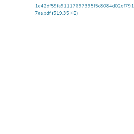
1e42df59fa91117697395f5c8084d02ef79
7aa.pdf
(519.35 KB)